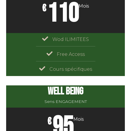
110
€
Mois
Wod ILIMITEES
Free Access
Cours spécifiques
WELL BEING
Sens ENGAGEMENT
95
€
Mois