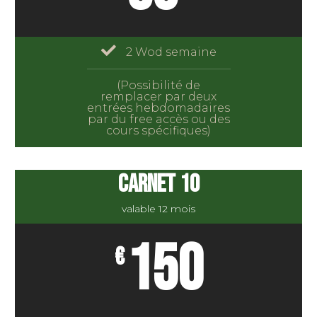
2 Wod semaine
(Possibilité de
remplacer par deux
entrées hebdomadaires
par du free accès ou des
cours spécifiques)
CARNET 10
valable 12 mois
150
€