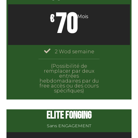
70
€
Mois
2 Wod semaine
(Possibilité de
remplacer par deux
entrées
hebdomadaires par du
free accès ou des cours
spécifiques)
ELITE FONGING
Sans ENGAGEMENT